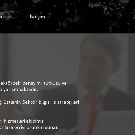
akları
İletişim
 sektördeki deneyimi, tutkusu ve
zı yansıtmaktadır.
lenir. Sektör bilgisi, iş stratejileri
i hizmetleri ekibimiz,
 onlara en iyi ürünleri sunar.