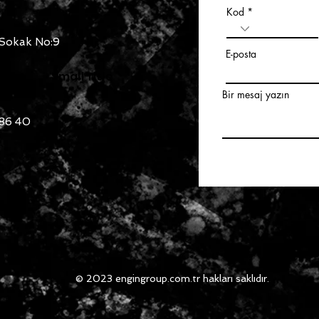
Kod
 Sokak No:9
E-posta
Small Title
Bir mesaj yazın
 86 40
© 2023 engingroup.com.tr hakları saklıdır.